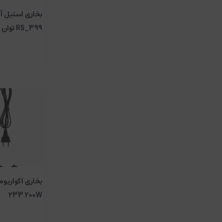
بخاری استیل آ
RS_399 توان 500 وات
233 200W