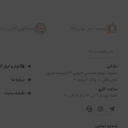
ضمانت اصل بودن کالا
پاسخگویی آنلاین در 
برگشت به بالا
نشانی
آچار و ابزار آ
مشهد،بولوار طبرسی جنوبی 62،بیست متری
درباره ما
کافی،کافی 10 پلاک 4 واحد 2
ساعت کاری
نقشه سایت
همه روزه از 9 الی 13 و از 17 الی 21
شماره تماس