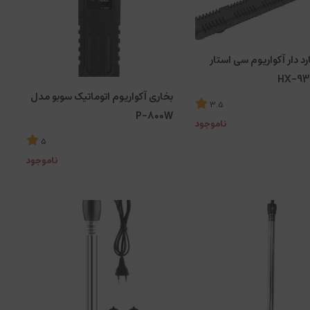
رد دار آکواریوم سی استار
HX-93
بخاری آکواریوم اتوماتیک سوبو مدل
3.5
P-800W
ناموجود
5
ناموجود