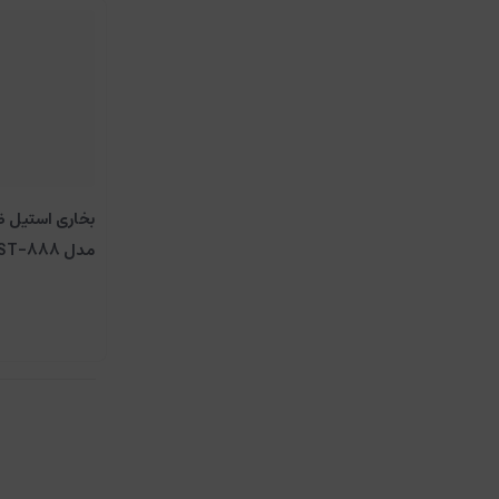
بخاری استیل ضد
مدل 200W ST-888