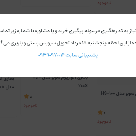
ناموجود
یاز به کد رهگیری مرسوله،پیگیری خرید و یا مشاوره با شماره زیر تماس
ردد،روز های دوشنبه و چهارشنبه مجموعه ارسال ندارد.
پشتیبانی سایت 09390970014
بخاری آکواریوم سوبو مدل HD-
بخاری اس
200S
مدل 100W ST-888
بخاری آکواریوم سوبو مدل HS-100
5
ناموجود
4
ناموجود