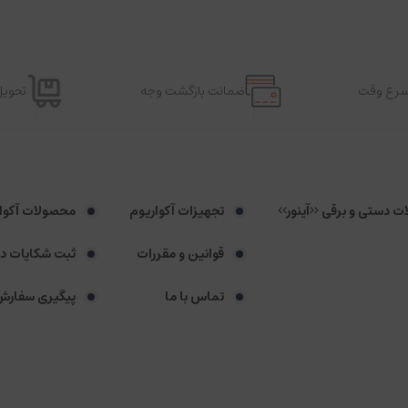
اسرع وقت
ضمانت بازگشت وجه
تحویل
لات دستی و برقی <<آینور>>
تجهیزات آکواریوم
محصولات آکوا
قوانین و مقررات
ثبت شکایات د
تماس با ما
پیگیری سفارش