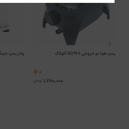
پمپ هوا دو خروجی AQ948 آکواتک
واتر پمپ جینگی مد
5
1,780,000
تومان