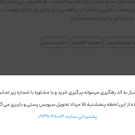
انتخاب محل صحیح نصب آن برای آکواریوم الزامیست . هر آکواریومی می بایست دارا
د متناسب با آکواریوم انتخاب گردد و گفته می شود به ازای هر یک لیتر ظرفیت آب تان
د لوازم اکواریوم
تجهیزات اکواریوم
بخارس استیل
یاز به کد رهگیری مرسوله،پیگیری خرید و یا مشاوره با شماره زیر تماس
ردد،روز های دوشنبه و چهارشنبه مجموعه ارسال ندارد.
پشتیبانی سایت 09390970014