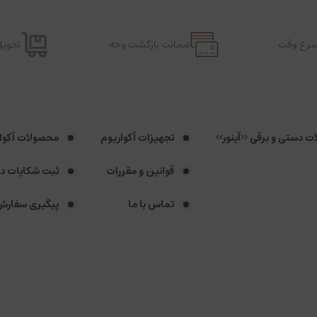
اسرع وقت
ضمانت بازگشت وجه
تحویل
لات دستی و برقی <<آینور>>
تجهیزات آکواریوم
محصولات آکوا
قوانین و مقررات
ثبت شکایات د
تماس با ما
پیگیری سفارش