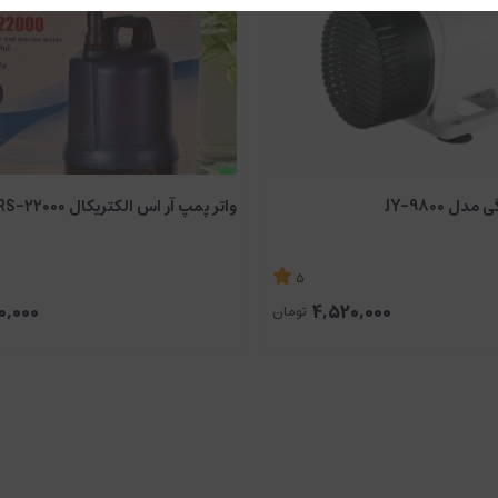
ل JY-9800
واتر پمپ آر اس الکتریکال RS-22000
5
0,000
4,520,000
تومان