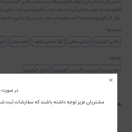
بخاری یکی از اصلی ترین لوازم آکواریوم ها است و نصب بخاری آکواریوم و 
گاها وجود باد کولر و خنکای آن باعث افت دما در آکواریوم می گردد. بخاری بای
مثال اگر آکواریوم شما ۴۰۰ لیتر ظرفیت آب دارد ، بایستی یک بخاری ۴۰۰ وات و یا دو بخاری ۲۰۰ وات استفاده نمایید).
برچسبها :
بخاری اکواریوم
بخاری ماهی
آکوا مرجان مشهد
اکوا مرجان
خری
بخشها :
بخاری،پمپ آب و پمپ اکسیژن آکواریوم
بخاری اکواریوم
در صورت ن
مشتریان عزیز توجه داشته باشند که سفارشات ثبت شده از این لحظه،پنجشنبه ۱۵ مرداد تحویل سرویس پستی و باربری می گ
محصولات مرتبط