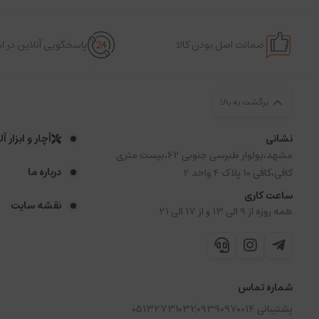
ضمانت اصل بودن کالا
پاسخگویی آنلاین در 
برگشت به بالا
نشانی
آچار و ابزار آ
مشهد،بولوار طبرسی جنوبی 62،بیست متری
درباره ما
کافی،کافی 10 پلاک 4 واحد 2
ساعت کاری
نقشه سایت
همه روزه از 9 الی 13 و از 17 الی 21
شماره تماس
پشتیبانی 09390970014
05132731032