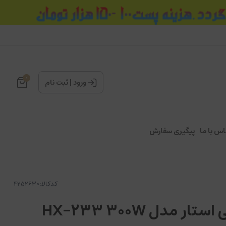
0
ورود
|
ثبت نام
اس با ما
پیگیری سفارش
کدکالا:
 مدل HX-233 300W