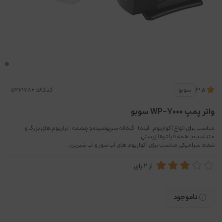
کدکالا:
سوبو
3.5
واتر پمپ WP-7000 سوبو
مناسب برای انواع آکواریوم ، آبنما ، گلخانه سرپوشیده و چشمه ، تراریوم های بزرگ و
متناسب با همه فیلترها زیستی.
شفت سرامیکی مناسب برای آکواریوم های آب شور و آب شیرین.
از
2
رای
ناموجود