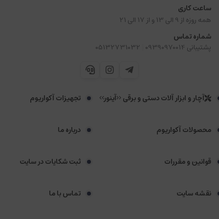
ساعت کاری
همه روزه از 9 الی 13 و از 17 الی 21
شماره تماس
|
پشتیبانی 09390970014
05132731032
آچار و ابزار آلات دستی و برقی <<آینور>>
تجهیزات آکواریوم
محصولات آکواریوم
درباره ما
قوانین و مقررات
ثبت شکایات در سایت
نقشه سایت
تماس با ما