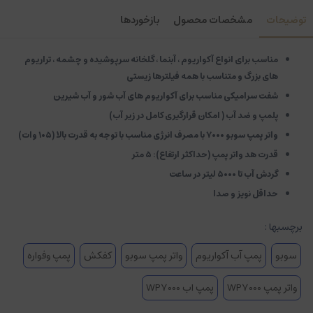
توضیحات
مشخصات محصول
بازخوردها
مناسب برای انواع آکواریوم ، آبنما ، گلخانه سرپوشیده و چشمه ، تراریوم
های بزرگ و متناسب با همه فیلترها زیستی
شفت سرامیکی مناسب برای آکواریوم های آب شور و آب شیرین
پلمپ و ضد آب ( امکان قرارگیری کامل در زیر آب)
واتر پمپ سوبو ۷۰۰۰ با مصرف انرژی مناسب با توجه به قدرت بالا (۱۰۵ وات)
قدرت هد واتر پمپ (حداکثر ارتفاع): ۵ متر
گردش آب تا ۵۰۰۰ لیتر در ساعت
حداقل نویز و صدا
برچسبها :
سوبو
پمپ آب آکواریوم
واتر پمپ سوبو
کفکش
پمپ وفواره
واتر پمپ WP7000
پمپ اب WP7000