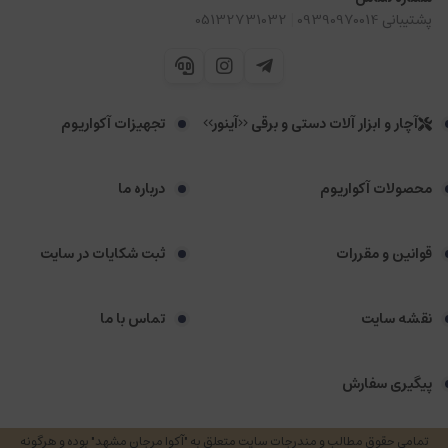
|
پشتیبانی 09390970014
05132731032
آچار و ابزار آلات دستی و برقی <<آینور>>
تجهیزات آکواریوم
محصولات آکواریوم
درباره ما
قوانین و مقررات
ثبت شکایات در سایت
نقشه سایت
تماس با ما
پیگیری سفارش
تمامی حقوق مطالب و مندرجات سایت متعلق به "آکوا مرجان مشهد" بوده و هرگونه