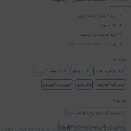
ایجاد گردش در آب آکواریوم
ایجاد موج
قابل استفاده در تاپ فیلتر
پرتاب آب حداکثر تا ارتفاع 2.2 متر
برچسبها :
آکوا مرجان مشهد
اکوا مرجان
خرید لوازم اکواریوم
پمپ آب آکواریوم
واتر پمپ
تجهیزات اکواریوم
بخشها :
واتر پمپ آکواریوم،پمپ فواره و آبنما
بخاری،پمپ آب و پمپ اکسیژن آکواریوم
در صورت نیاز به کد رهگیری مرسوله،پیگیری خرید و یا مشاوره با شماره