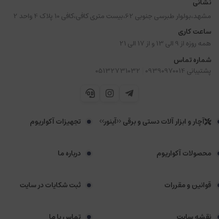
نشانی
مشهد،بولوار طبرسی جنوبی 62،بیست متری کافی،کافی 10 پلاک 4 واحد 2
ساعت کاری
همه روزه از 9 الی 13 و از 17 الی 21
شماره تماس
|
پشتیبانی 09390970014
05132731032
آچار و ابزار آلات دستی و برقی <<آینور>>
تجهیزات آکواریوم
محصولات آکواریوم
درباره ما
قوانین و مقررات
ثبت شکایات در سایت
نقشه سایت
تماس با ما