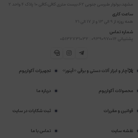
مشهد،بولوار طبرسی جنوبی 62،بیست متری کافی،کافی 10 پلاک 4 واحد 2
ساعت کاری
همه روزه از 9 الی 13 و از 17 الی 21
شماره تماس
|
پشتیبانی 09390970014
05132731032
آچار و ابزار آلات دستی و برقی <<آینور>>
تجهیزات آکواریوم
محصولات آکواریوم
درباره ما
قوانین و مقررات
ثبت شکایات در سایت
نقشه سایت
تماس با ما