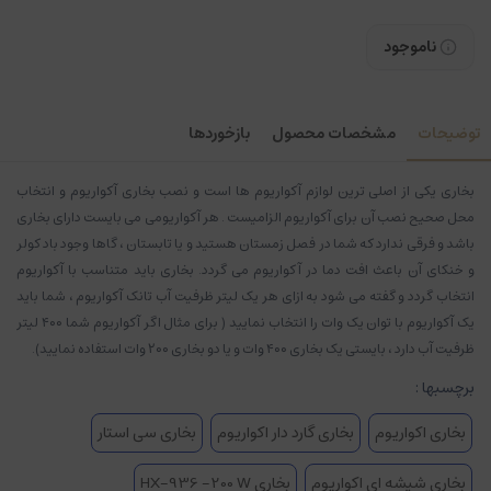
ناموجود
توضیحات
مشخصات محصول
بازخوردها
بخاری یکی از اصلی ترین لوازم آکواریوم ها است و نصب بخاری آکواریوم و انتخاب
محل صحیح نصب آن برای آکواریوم الزامیست . هر آکواریومی می بایست دارای بخاری
باشد و فرقی ندارد که شما در فصل زمستان هستید و یا تابستان ، گاها وجود باد کولر
و خنکای آن باعث افت دما در آکواریوم می گردد. بخاری باید متناسب با آکواریوم
انتخاب گردد و گفته می شود به ازای هر یک لیتر ظرفیت آب تانک آکواریوم ، شما باید
یک آکواریوم با توان یک وات را انتخاب نمایید ( برای مثال اگر آکواریوم شما ۴۰۰ لیتر
ظرفیت آب دارد ، بایستی یک بخاری ۴۰۰ وات و یا دو بخاری ۲۰۰ وات استفاده نمایید).
برچسبها :
بخاری اکواریوم
بخاری گارد دار اکواریوم
بخاری سی استار
بخاری شیشه ای اکواریوم
بخاری HX-936 -200 W