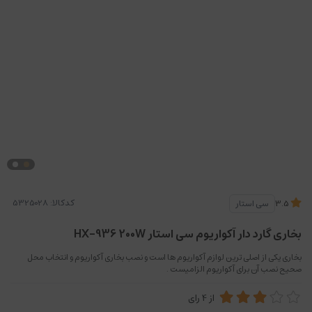
کدکالا:
سی استار
3.5
بخاری گارد دار آکواریوم سی استار HX-936 200W
بخاری یکی از اصلی ترین لوازم آکواریوم ها است و نصب بخاری آکواریوم و انتخاب محل
صحیح نصب آن برای آکواریوم الزامیست .
از
4
رای