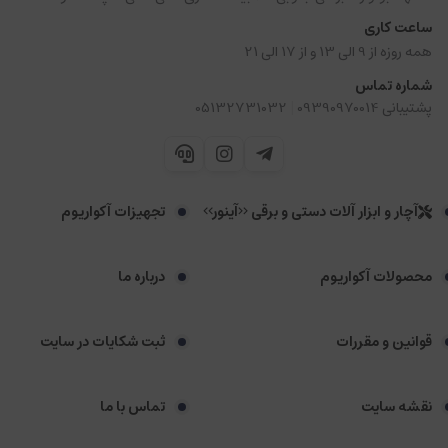
ساعت کاری
همه روزه از 9 الی 13 و از 17 الی 21
شماره تماس
|
پشتیبانی 09390970014
05132731032
آچار و ابزار آلات دستی و برقی <<آینور>>
تجهیزات آکواریوم
محصولات آکواریوم
درباره ما
قوانین و مقررات
ثبت شکایات در سایت
نقشه سایت
تماس با ما