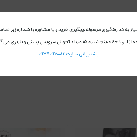
نمایش بیشتر
یاز به کد رهگیری مرسوله،پیگیری خرید و یا مشاوره با شماره زیر تماس
ردد،روز های دوشنبه و چهارشنبه مجموعه ارسال ندارد.
اندا
SDF-5001
پشتیبانی سایت 09390970014