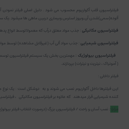
فیلتراسیون قلب آکواریوم محسوب می شود . دلیل اصلی فیلتر نمودن آب
آلوده(سمی)شدن آن وبروز استرس وبیماری دربین ماهی ها میشود .یک 
فیلتراسیون مکانیکی
: جذب مواد معلق درآب که معمولاتوسط انواع پده
فیلتراسیون شیمیایی
: جذب مواد آلی آب (غیرقابل مشاهده) توسط موادف
فیلتراسیون بیولوژیک :
مهمترین بخش یک سیستم فیلتراسیون توسط باکتری
( آمونیاک ، نیتریت و نیترات) بپردازند.
فیلتر داخلی :
این فیلترها داخل آکواریوم نصب می شوند و به دوشکل است : یک نوع معمو
کننده شیمیایی قرار میدهند که علاوه بر فیلتراسیون مکانیکی ، فیلتراسیو
مزایا
:
نصب آسان و راحت / فیلتراسیون بزرگ (درصورت انتخاب فیلتر بیولوژ
معایب
:
دسترسی دشوار به داخل آن جهت شستشو / قیمت نسبتا بالا / 