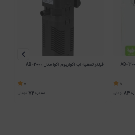
فیلتر تصفیه آب آکواریوم آکوا مدل AB-2000
فیلتر ه
5
5
720,000
830,
تومان
تومان