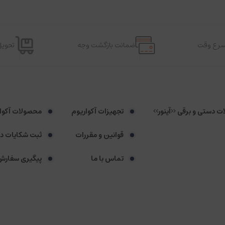
اسرع وقت
ضمانت بازگشت وجه
تحویل
لات دستی و برقی <<آینور>>
تجهیزات آکواریوم
محصولات آکوا
قوانین و مقررات
ثبت شکایات د
تماس با ما
پیگیری سفارش