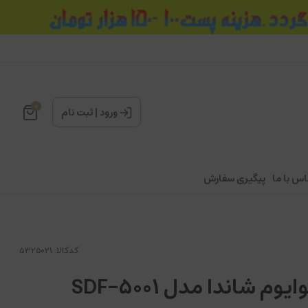
0
ورود
|
ثبت نام
اس با ما
پیگیری سفارش
کدکالا:
م شاندا مدل SDF-5001