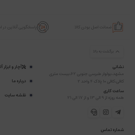
ضمانت اصل بودن کالا
پاسخگویی آنلاین در 
برگشت به بالا
نشانی
آچار و ابزار آ
مشهد،بولوار طبرسی جنوبی 62،بیست متری
درباره ما
کافی،کافی 10 پلاک 4 واحد 2
ساعت کاری
نقشه سایت
همه روزه از 9 الی 13 و از 17 الی 21
شماره تماس