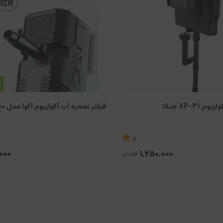
 XP-31 جنکا
فیلتر تصفیه آب آکواریوم آکوا مدل AB-3000
5
000
1,250,000
تومان