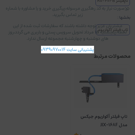
تاپفیلتر RS-403B
در صورت نیاز به کد رهگیری مرسوله،پیگیری خرید و یا مشاوره با شماره
زیر تماس بگیرید.
بخشها :
مشتریان عزیز توجه داشته باشند که سفارشات ثبت شده از این
تاپ فیلتر اکواریوم
لحظه،پنجشنبه ۱۵ مرداد تحویل سرویس پستی و باربری می گردد،روز
های دوشنبه و چهارشنبه مجموعه ارسال ندارد.
پشتیبانی سایت 09390970014
محصولات مرتبط
تاپ فیلتر آکواریوم جیکس
مدل JIX-168F