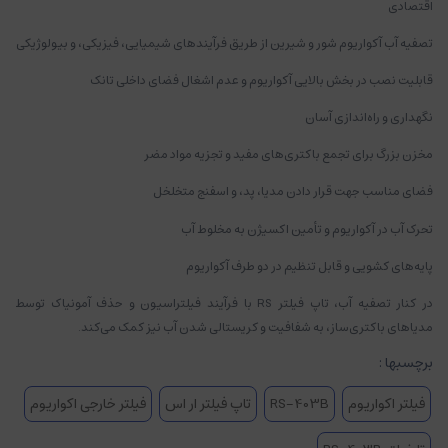
اقتصادی
تصفیه آب آکواریوم شور و شیرین از طریق فرآیندهای شیمیایی، فیزیکی، و بیولوژیکی
قابلیت نصب در بخش بالایی آکواریوم و عدم اشغال فضای داخلی تانک
نگهداری و راه‌اندازی آسان
مخزن بزرگ برای تجمع باکتری‌های مفید و تجزیه مواد مضر
فضای مناسب جهت قرار دادن مدیا، پد، و اسفنج متخلخل
تحرک آب در آکواریوم و تأمین اکسیژن به مخلوط آب
پایه‌های کشویی و قابل تنظیم در دو طرف آکواریوم
در کنار تصفیه آب، تاپ فیلتر RS با فرآیند فیلتراسیون و حذف آمونیاک توسط
مدیاهای باکتری‌ساز، به شفافیت و کریستالی شدن آب نیز کمک می‌کند.
برچسبها :
فیلتر اکواریوم
RS-403B
تاپ فیلتر ار اس
فیلتر خارجی اکواریوم