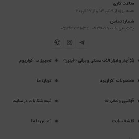
ساعت کاری
همه روزه از 9 الی 13 و از 17 الی 21
شماره تماس
|
پشتیبانی 09390970014
05132731032
آچار و ابزار آلات دستی و برقی <<آینور>>
تجهیزات آکواریوم
محصولات آکواریوم
درباره ما
قوانین و مقررات
ثبت شکایات در سایت
نقشه سایت
تماس با ما