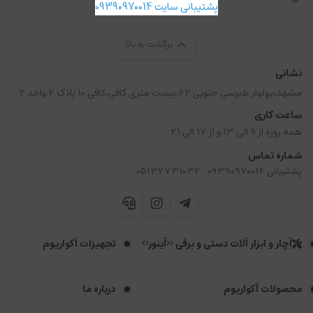
پشتیبانی سایت 09390970014
برگشت به بالا
نشانی
مشهد،بولوار طبرسی جنوبی 62،بیست متری کافی،کافی 10 پلاک 4 واحد 2
ساعت کاری
همه روزه از 9 الی 13 و از 17 الی 21
شماره تماس
|
پشتیبانی 09390970014
05132731032
آچار و ابزار آلات دستی و برقی <<آینور>>
تجهیزات آکواریوم
محصولات آکواریوم
درباره ما