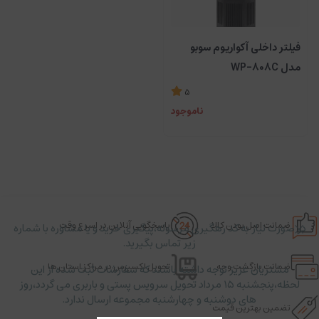
فیلتر داخلی آکواریوم سوبو
مدل WP-808C
5
ناموجود
ضمانت اصل بودن کالا
پاسخگویی آنلاین در اسرع وقت
در صورت نیاز به کد رهگیری مرسوله،پیگیری خرید و یا مشاوره با شماره
زیر تماس بگیرید.
ضمانت بازگشت وجه
تحویل اکسپرس در مراکز استان ها
مشتریان عزیز توجه داشته باشند که سفارشات ثبت شده از این
لحظه،پنجشنبه ۱۵ مرداد تحویل سرویس پستی و باربری می گردد،روز
های دوشنبه و چهارشنبه مجموعه ارسال ندارد.
تضمین بهترین قیمت