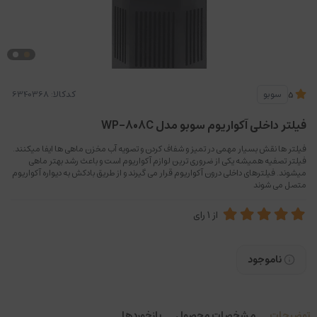
کدکالا:
سوبو
5
فیلتر داخلی آکواریوم سوبو مدل WP-808C
فیلتر ها نقش بسیار مهمی در تمیز و شفاف کردن و تصویه آب مخزن ماهی ها ایفا میکنند.
فیلتر تصفیه همیشه یکی از ضروری ترین لوازم آکواریوم است و باعث رشد بهتر ماهی
میشوند. فیلترهای داخلی درون آکواریوم قرار می گیرند و از طریق بادکش به دیواره آکواریوم
متصل می شوند
از
1
رای
ناموجود
توضیحات
مشخصات محصول
بازخوردها