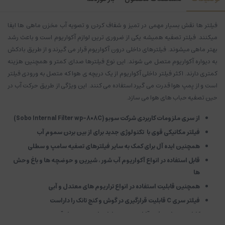
فیلتر ها نقش بسیار مهمی در تمیز و شفاف کردن و تصویه آب مخزن ماهی ها ایفا
میکنند. فیلتر تصفیه همیشه یکی از ضروری ترین لوازم آکواریوم است و باعث رشد
بهتر ماهی میشوند. فیلترهای داخلی درون آکواریوم قرار می گیرند و از طریق بادکش
به دیواره آکواریوم متصل می شوند. این نوع فیلترها صدای کمتر و همچنین هزینه
کمتری دارند. اکثر فیلتر داخلی آکواریوم از یک دریچه ی هوا که متصل به ورودی فیلتر
است و از پمپ هوا قدرت می گیرد استفاده می کنند. این ویژگی از طریق حرکت آب در
حین تصفیه حباب های هوا می سازد.
از سری ملزومات کاربردی شرکت سوبو (Sobo Internal Filter wp-808C)
فیلتر مکانیکی قوی با تکنولوژی جدید برای از بین بردن سموم آب
همچنین ایده آل برای کمک به سایر فیلترهای تصفیه سامپ و سطلی
قابل استفاده در انواع آکواریوم آب شور ، شیرین و حوضچه ها و باغ وحش
ها
همچنین قابلیت استفاده در انواع تراریوم های معتدل و آبی
فیلتر سری C قابلیت قرارگیری در گوش و کنج تانک را داراست
کارایی بسیار موثر و قابل توجه به دلیل واتر پمپ بسیار قدرتمند