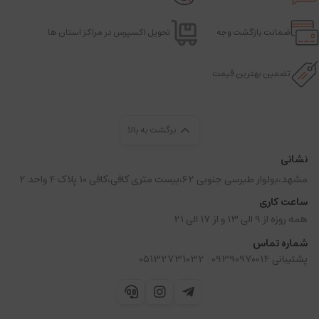
ضمانت بازگشت وجه
تحویل اکسپرس در مراکز استان ها
تضمین بهترین قیمت
برگشت به بالا
نشانی
مشهد،بولوار طبرسی جنوبی 62،بیست متری کافی،کافی 10 پلاک 4 واحد 2
ساعت کاری
همه روزه از 9 الی 13 و از 17 الی 21
شماره تماس
|
پشتیبانی 09390970014
05132731032