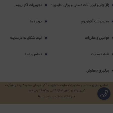
آچار و ابزار آلات دستی و برقی <<آینور>>
تجهیزات آکواریوم
محصولات آکواریوم
درباره ما
قوانین و مقررات
ثبت شکایات در سایت
نقشه سایت
تماس با ما
پیگیری سفارش
تمامی حقوق مطالب و مندرجات سایت متعلق به "آکوا مرجان مشهد" بوده و هرگونه
کپی برداری بدون اجازه کتبی پیگرد قانونی دارد.
فروشگاه ساخته شده با شاپفا