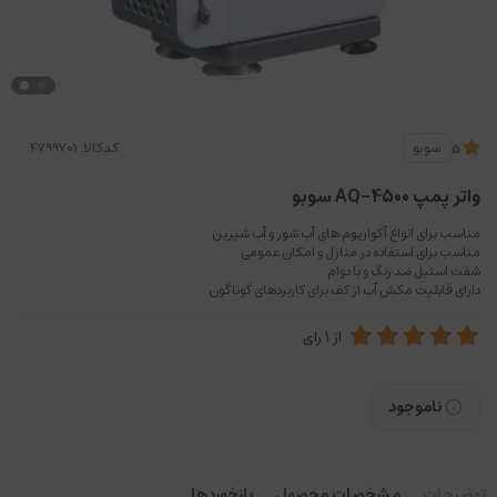
کدکالا:
سوبو
5
واتر پمپ AQ-4500 سوبو
مناسب برای انواع آکواریوم های آب شور و آب شیرین
مناسب برای استفاده در منازل و امکان عمومی
شفت استیل ضد زنگ و با دوام
دارای قابلیت مکش آب از کف برای کاربردهای گوناگون
از
1
رای
ناموجود
توضیحات
مشخصات محصول
بازخوردها