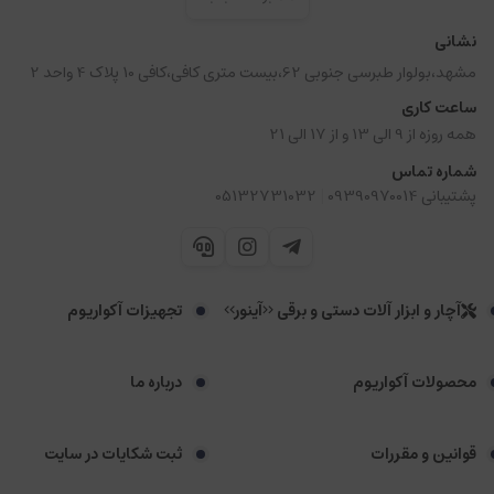
نشانی
مشهد،بولوار طبرسی جنوبی 62،بیست متری کافی،کافی 10 پلاک 4 واحد 2
ساعت کاری
همه روزه از 9 الی 13 و از 17 الی 21
شماره تماس
|
پشتیبانی 09390970014
05132731032
آچار و ابزار آلات دستی و برقی <<آینور>>
تجهیزات آکواریوم
محصولات آکواریوم
درباره ما
قوانین و مقررات
ثبت شکایات در سایت