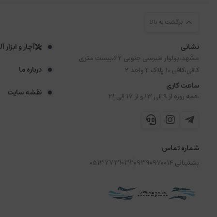
برگشت به بالا
نشانی
آچار و ابزار آ
مشهد،بولوار طبرسی جنوبی 62،بیست متری
درباره ما
کافی،کافی 10 پلاک 4 واحد 2
ساعت کاری
نقشه سایت
همه روزه از 9 الی 13 و از 17 الی 21
شماره تماس
پشتیبانی 09390970014
05132731032