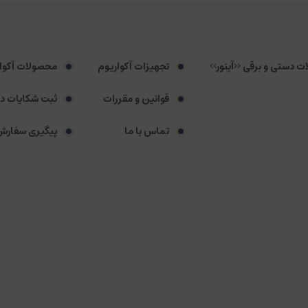
لات دستی و برقی <<آینور>>
تجهیزات آکواریوم
محصولات آکوا
قوانین و مقررات
ثبت شکایات د
تماس با ما
پیگیری سفارش