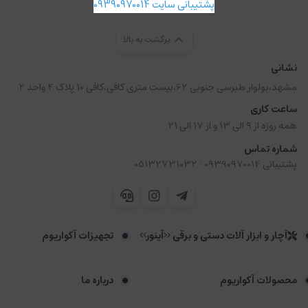
پشتیبانی سایت 09390970014
برگشت به بالا
نشانی
مشهد،بولوار طبرسی جنوبی 62،بیست متری کافی،کافی 10 پلاک 4 واحد 2
ساعت کاری
همه روزه از 9 الی 13 و از 17 الی 21
شماره تماس
|
پشتیبانی 09390970014
05132731032
آچار و ابزار آلات دستی و برقی <<آینور>>
تجهیزات آکواریوم
محصولات آکواریوم
درباره ما