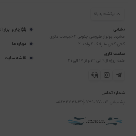
برگشت به بالا
نشانی
آچار و ابزار آ
مشهد،بولوار طبرسی جنوبی 62،بیست متری
درباره ما
کافی،کافی 10 پلاک 4 واحد 2
ساعت کاری
نقشه سایت
همه روزه از 9 الی 13 و از 17 الی 21
شماره تماس
پشتیبانی 09390970014
05132731032