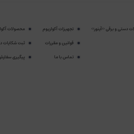
لات دستی و برقی <<آینور>>
تجهیزات آکواریوم
محصولات آکوا
قوانین و مقررات
ثبت شکایات د
تماس با ما
پیگیری سفارش