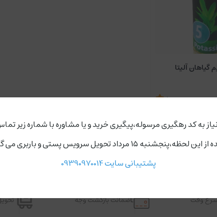
م گیاهان آلیتا
5
260,000
تومان
یاز به کد رهگیری مرسوله،پیگیری خرید و یا مشاوره با شماره زیر تماس
ردد،روز های دوشنبه و چهارشنبه مجموعه ارسال ندارد.
پشتیبانی سایت 09390970014
اسرع وقت
ضمانت بازگشت وجه
تحویل