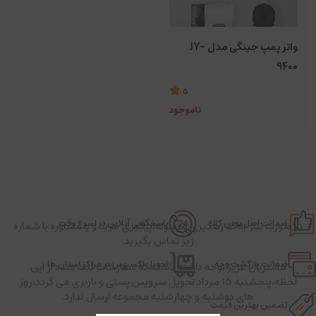
واتر پمپ جینگی مدل JY-
9400
5
ناموجود
ضمانت اصل بودن کالا
پاسخگویی آنلاین در اسرع وقت
در صورت نیاز به کد رهگیری مرسوله،پیگیری خرید و یا مشاوره با شماره
زیر تماس بگیرید.
ضمانت بازگشت وجه
تحویل اکسپرس در مراکز استان ها
مشتریان عزیز توجه داشته باشند که سفارشات ثبت شده از این
لحظه،پنجشنبه ۱۵ مرداد تحویل سرویس پستی و باربری می گردد،روز
های دوشنبه و چهارشنبه مجموعه ارسال ندارد.
تضمین بهترین قیمت