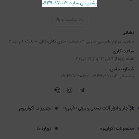
پشتیبانی سایت 09390970014
برگشت به بالا
نشانی
مشهد،بولوار طبرسی جنوبی 62،بیست متری کافی،کافی 10 پلاک 4 واحد 2
ساعت کاری
همه روزه از 9 الی 13 و از 17 الی 21
شماره تماس
|
پشتیبانی 09390970014
05132731032
آچار و ابزار آلات دستی و برقی <<آینور>>
تجهیزات آکواریوم
محصولات آکواریوم
درباره ما