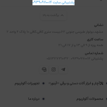
پشتیبانی سایت 09390970014
برگشت به بالا
نشانی
مشهد،بولوار طبرسی جنوبی 62،بیست متری کافی،کافی 10 پلاک 4 واحد 2
ساعت کاری
همه روزه از 9 الی 13 و از 17 الی 21
شماره تماس
|
پشتیبانی 09390970014
05132731032
آچار و ابزار آلات دستی و برقی <<آینور>>
تجهیزات آکواریوم
محصولات آکواریوم
درباره ما