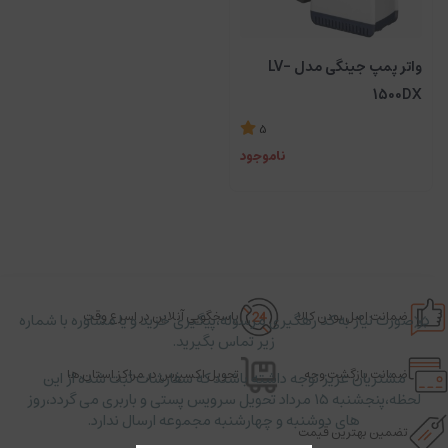
واتر پمپ جینگی مدل LV-
1500DX
5
ناموجود
ضمانت اصل بودن کالا
پاسخگویی آنلاین در اسرع وقت
در صورت نیاز به کد رهگیری مرسوله،پیگیری خرید و یا مشاوره با شماره
زیر تماس بگیرید.
ضمانت بازگشت وجه
تحویل اکسپرس در مراکز استان ها
مشتریان عزیز توجه داشته باشند که سفارشات ثبت شده از این
لحظه،پنجشنبه ۱۵ مرداد تحویل سرویس پستی و باربری می گردد،روز
های دوشنبه و چهارشنبه مجموعه ارسال ندارد.
تضمین بهترین قیمت