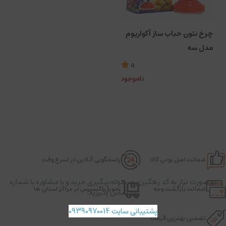
چرخ نئون حباب ساز آکواریوم
مدل سه
5
ناموجود
ضمانت اصل بودن کالا
پاسخگویی آنلاین در اسرع وقت
در صورت نیاز به کد رهگیری مرسوله،پیگیری خرید و یا مشاوره با شماره
ضمانت بازگشت وجه
تحویل اکسپرس در مراکز استان ها
زیر تماس بگیرید.
پشتیبانی سایت 09390970014
تضمین بهترین قیمت