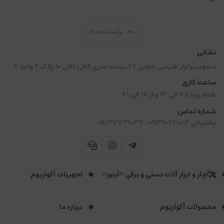
برگشت به بالا
نشانی
مشهد،بولوار طبرسی جنوبی 62،بیست متری کافی،کافی 10 پلاک 4 واحد 2
ساعت کاری
همه روزه از 9 الی 13 و از 17 الی 21
شماره تماس
|
پشتیبانی 09390970014
05132731032
آچار و ابزار آلات دستی و برقی <<آینور>>
تجهیزات آکواریوم
محصولات آکواریوم
درباره ما