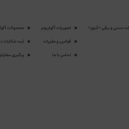
لات دستی و برقی <<آینور>>
تجهیزات آکواریوم
محصولات آکوا
قوانین و مقررات
ثبت شکایات د
تماس با ما
پیگیری سفارش