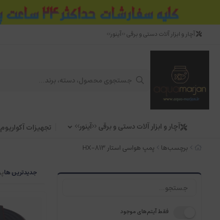
آچار و ابزار آلات دستی و برقی <<آینور>>
آچار و ابزار آلات دستی و برقی <<آینور>>
تجهیزات آکواریوم
برچسب‌ها
پمپ هواسی استار HX-813
جدیدترین ها
پر
فقط آیتم‌های موجود