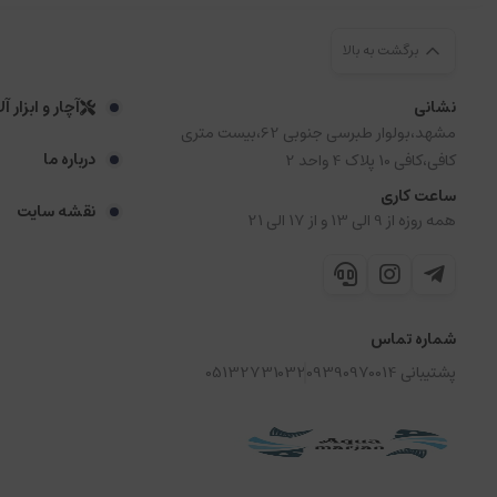
برگشت به بالا
نشانی
آچار و ابزار آ
مشهد،بولوار طبرسی جنوبی 62،بیست متری
درباره ما
کافی،کافی 10 پلاک 4 واحد 2
ساعت کاری
نقشه سایت
همه روزه از 9 الی 13 و از 17 الی 21
شماره تماس
پشتیبانی 09390970014
05132731032