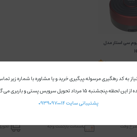
یوم سی استار مدل
5
ناموجود
یاز به کد رهگیری مرسوله،پیگیری خرید و یا مشاوره با شماره زیر تماس
ردد،روز های دوشنبه و چهارشنبه مجموعه ارسال ندارد.
پشتیبانی سایت 09390970014
اسرع وقت
ضمانت بازگشت وجه
تحویل