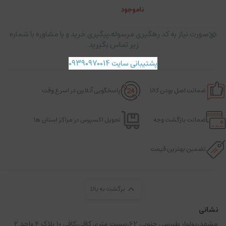
ناموجود
در صورت نیاز به کد رهگیری مرسوله،پیگیری خرید و یا مشاوره با شماره
زیر تماس بگیرید.
پشتیبانی سایت 09390970014
ضمانت اصل بودن کالا
پاسخگویی آنلاین در اسرع وقت
ضمانت بازگشت وجه
تحویل اکسپرس در مراکز استان ها
تضمین بهترین قیمت
برگشت به بالا
نشانی
مشهد،بولوار طبرسی جنوبی 62،بیست متری کافی،کافی 10 پلاک 4 واحد 2