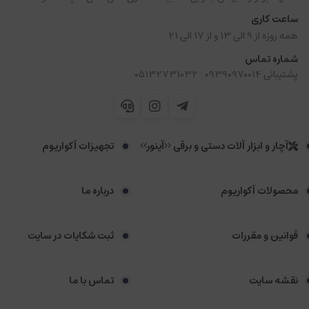
ساعت کاری
همه روزه از 9 الی 13 و از 17 الی 21
شماره تماس
|
پشتیبانی 09390970014
05132731032
آچار و ابزار آلات دستی و برقی <<آینور>>
تجهیزات آکواریوم
محصولات آکواریوم
درباره ما
قوانین و مقررات
ثبت شکایات در سایت
نقشه سایت
تماس با ما