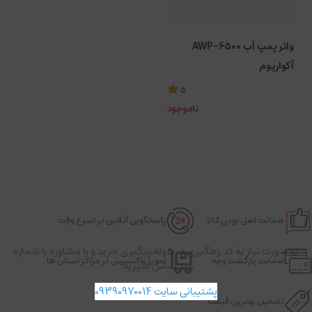
واتر پمپ آب AWP-6500
آکواریوم
5
ناموجود
ضمانت اصل بودن کالا
پاسخگویی آنلاین در اسرع وقت
در صورت نیاز به کد رهگیری مرسوله،پیگیری خرید و یا مشاوره با شماره
ضمانت بازگشت وجه
تحویل اکسپرس در مراکز استان ها
زیر تماس بگیرید.
پشتیبانی سایت 09390970014
تضمین بهترین قیمت