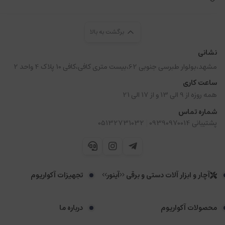
برگشت به بالا
نشانی
مشهد،بولوار طبرسی جنوبی 62،بیست متری کافی،کافی 10 پلاک 4 واحد 2
ساعت کاری
همه روزه از 9 الی 13 و از 17 الی 21
شماره تماس
|
پشتیبانی 09390970014
05132731032
آچار و ابزار آلات دستی و برقی <<آینور>>
تجهیزات آکواریوم
محصولات آکواریوم
درباره ما