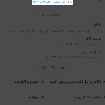
پشتیبانی سایت 09390970014
برگشت به بالا
نشانی
مشهد،بولوار طبرسی جنوبی 62،بیست متری کافی،کافی 10 پلاک 4 واحد 2
ساعت کاری
همه روزه از 9 الی 13 و از 17 الی 21
شماره تماس
|
پشتیبانی 09390970014
05132731032
آچار و ابزار آلات دستی و برقی <<آینور>>
تجهیزات آکواریوم
محصولات آکواریوم
درباره ما