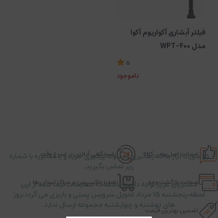
فیلتر آبشاری آکواریوم آکوا
مدل WPT-400
5
ناموجود
ضمانت اصل بودن کالا
پاسخگویی آنلاین در اسرع وقت
در صورت نیاز به کد رهگیری مرسوله،پیگیری خرید و یا مشاوره با شماره
زیر تماس بگیرید.
ضمانت بازگشت وجه
تحویل اکسپرس در مراکز استان ها
مشتریان عزیز توجه داشته باشند که سفارشات ثبت شده از این
لحظه،پنجشنبه ۱۵ مرداد تحویل سرویس پستی و باربری می گردد،روز
های دوشنبه و چهارشنبه مجموعه ارسال ندارد.
تضمین بهترین قیمت