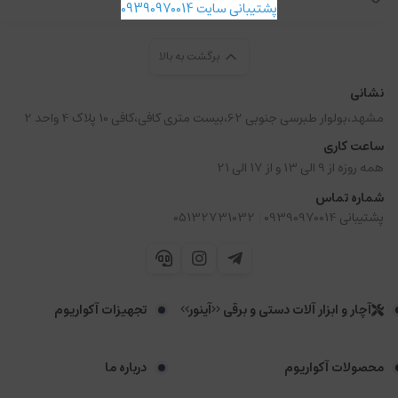
پشتیبانی سایت 09390970014
برگشت به بالا
نشانی
مشهد،بولوار طبرسی جنوبی 62،بیست متری کافی،کافی 10 پلاک 4 واحد 2
ساعت کاری
همه روزه از 9 الی 13 و از 17 الی 21
شماره تماس
|
پشتیبانی 09390970014
05132731032
آچار و ابزار آلات دستی و برقی <<آینور>>
تجهیزات آکواریوم
محصولات آکواریوم
درباره ما