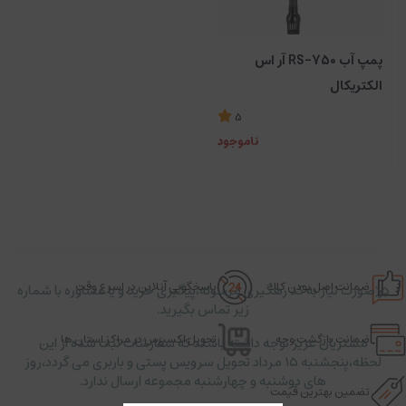
پمپ آب RS-750 آر اس
الکتریکال
5
ناموجود
ضمانت اصل بودن کالا
پاسخگویی آنلاین در اسرع وقت
در صورت نیاز به کد رهگیری مرسوله،پیگیری خرید و یا مشاوره با شماره
زیر تماس بگیرید.
ضمانت بازگشت وجه
تحویل اکسپرس در مراکز استان ها
مشتریان عزیز توجه داشته باشند که سفارشات ثبت شده از این
لحظه،پنجشنبه ۱۵ مرداد تحویل سرویس پستی و باربری می گردد،روز
های دوشنبه و چهارشنبه مجموعه ارسال ندارد.
تضمین بهترین قیمت