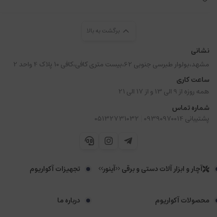
برگشت به بالا
نشانی
مشهد،بولوار طبرسی جنوبی 62،بیست متری کافی،کافی 10 پلاک 4 واحد 2
ساعت کاری
همه روزه از 9 الی 13 و از 17 الی 21
شماره تماس
|
پشتیبانی 09390970014
05132731032
آچار و ابزار آلات دستی و برقی <<آینور>>
تجهیزات آکواریوم
محصولات آکواریوم
درباره ما