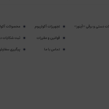
لات دستی و برقی <<آینور>>
تجهیزات آکواریوم
محصولات آکوا
قوانین و مقررات
ثبت شکایات د
تماس با ما
پیگیری سفارش