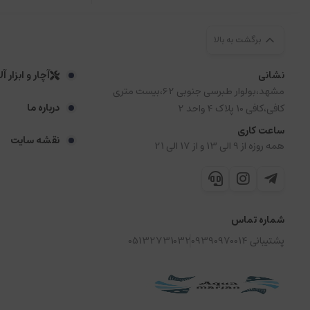
برگشت به بالا
نشانی
آچار و ابزار آ
مشهد،بولوار طبرسی جنوبی 62،بیست متری
درباره ما
کافی،کافی 10 پلاک 4 واحد 2
ساعت کاری
نقشه سایت
همه روزه از 9 الی 13 و از 17 الی 21
شماره تماس
پشتیبانی 09390970014
05132731032