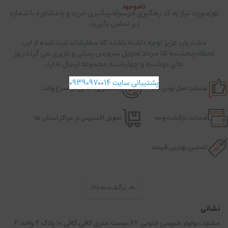
ناموجود
در صورت نیاز به کد رهگیری مرسوله،پیگیری خرید و یا مشاوره با شماره
زیر تماس بگیرید.
مشتریان عزیز توجه داشته باشند که سفارشات ثبت شده از این
لحظه،پنجشنبه ۱۵ مرداد تحویل سرویس پستی و باربری می گردد،روز
های دوشنبه و چهارشنبه مجموعه ارسال ندارد.
پشتیبانی سایت 09390970014
ضمانت اصل بودن کالا
پاسخگویی آنلاین در اسرع وقت
ضمانت بازگشت وجه
تحویل اکسپرس در مراکز استان ها
تضمین بهترین قیمت
برگشت به بالا
نشانی
مشهد،بولوار طبرسی جنوبی 62،بیست متری کافی،کافی 10 پلاک 4 واحد 2