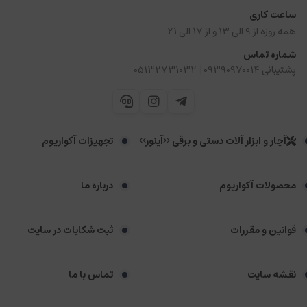
ساعت کاری
همه روزه از 9 الی 13 و از 17 الی 21
شماره تماس
|
پشتیبانی 09390970014
05132731032
آچار و ابزار آلات دستی و برقی <<آینور>>
تجهیزات آکواریوم
محصولات آکواریوم
درباره ما
قوانین و مقررات
ثبت شکایات در سایت
نقشه سایت
تماس با ما