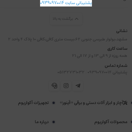
پشتیبانی سایت 09390970014
برگشت به بالا
نشانی
مشهد،بولوار طبرسی جنوبی 62،بیست متری کافی،کافی 10 پلاک 4 واحد 2
ساعت کاری
همه روزه از 9 الی 13 و از 17 الی 21
شماره تماس
|
پشتیبانی 09390970014
05132731032
آچار و ابزار آلات دستی و برقی <<آینور>>
تجهیزات آکواریوم
محصولات آکواریوم
درباره ما