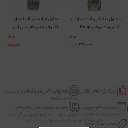
محلول ضد کلر و آماده ساز آب
محلول آماده ساز آلیتا مدل
آکواریوم دیپوشن Deep
بلک واتر حجم ۱۲۰ میلی لیتر
Ocean
4
5
295,000
تومان
ناموجود
ضمانت اصل بودن کالا
پاسخگویی آنلاین در اسرع وقت
در صورت نیاز به کد رهگیری مرسوله،پیگیری خرید و یا مشاوره با شماره
زیر تماس بگیرید.
ضمانت بازگشت وجه
تحویل اکسپرس در مراکز استان ها
مشتریان عزیز توجه داشته باشند که سفارشات ثبت شده از این
لحظه،پنجشنبه ۱۵ مرداد تحویل سرویس پستی و باربری می گردد،روز
های دوشنبه و چهارشنبه مجموعه ارسال ندارد.
تضمین بهترین قیمت