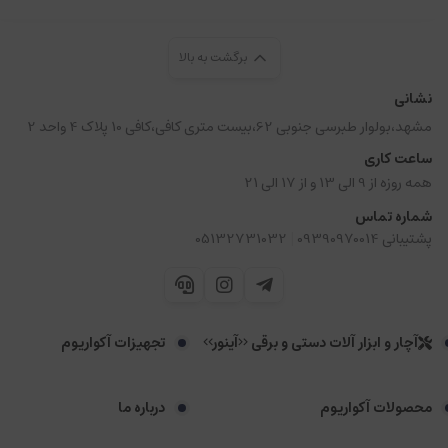
برگشت به بالا
نشانی
مشهد،بولوار طبرسی جنوبی 62،بیست متری کافی،کافی 10 پلاک 4 واحد 2
ساعت کاری
همه روزه از 9 الی 13 و از 17 الی 21
شماره تماس
|
پشتیبانی 09390970014
05132731032
آچار و ابزار آلات دستی و برقی <<آینور>>
تجهیزات آکواریوم
محصولات آکواریوم
درباره ما