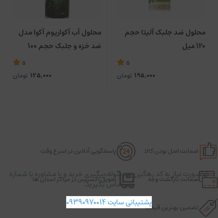
محلول ضد جلبک آلیتا حجم
محلول آب آکواریوم آکوا مدل
120 میل
ضد خزه و جلبک حجم 100
میلی لیتر
5
5
195,000
تومان
125,000
تومان
ضمانت اصل بودن کالا
پاسخگویی آنلاین در اسرع وقت
در صورت نیاز به کد رهگیری مرسوله،پیگیری خرید و یا مشاوره با شماره
ضمانت بازگشت وجه
تحویل اکسپرس در مراکز استان ها
زیر تماس بگیرید.
پشتیبانی سایت 09390970014
تضمین بهترین قیمت