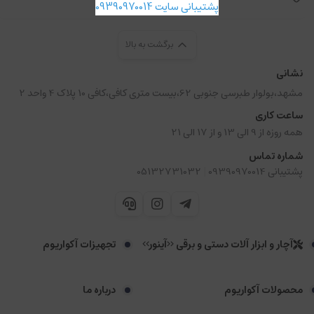
پشتیبانی سایت 09390970014
برگشت به بالا
نشانی
مشهد،بولوار طبرسی جنوبی 62،بیست متری کافی،کافی 10 پلاک 4 واحد 2
ساعت کاری
همه روزه از 9 الی 13 و از 17 الی 21
شماره تماس
|
پشتیبانی 09390970014
05132731032
آچار و ابزار آلات دستی و برقی <<آینور>>
تجهیزات آکواریوم
محصولات آکواریوم
درباره ما