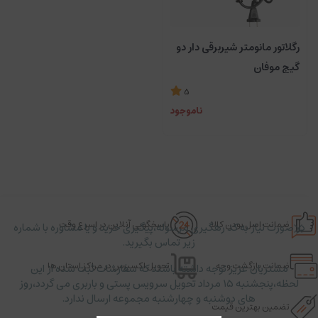
رگلاتور مانومتر شیربرقی دار دو
گیج موفان
5
ناموجود
ضمانت اصل بودن کالا
پاسخگویی آنلاین در اسرع وقت
در صورت نیاز به کد رهگیری مرسوله،پیگیری خرید و یا مشاوره با شماره
زیر تماس بگیرید.
ضمانت بازگشت وجه
تحویل اکسپرس در مراکز استان ها
مشتریان عزیز توجه داشته باشند که سفارشات ثبت شده از این
لحظه،پنجشنبه ۱۵ مرداد تحویل سرویس پستی و باربری می گردد،روز
های دوشنبه و چهارشنبه مجموعه ارسال ندارد.
تضمین بهترین قیمت