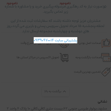
ناموجود
ناموجود
در صورت نیاز به کد رهگیری مرسوله،پیگیری خرید و یا مشاوره با شماره
زیر تماس بگیرید.
مشتریان عزیز توجه داشته باشند که سفارشات ثبت شده از این
لحظه،پنجشنبه ۱۵ مرداد تحویل سرویس پستی و باربری می گردد،روز
های دوشنبه و چهارشنبه مجموعه ارسال ندارد.
پشتیبانی سایت 09390970014
ضمانت اصل بودن کالا
پاسخگویی آنلاین در اسرع وقت
ضمانت بازگشت وجه
تحویل اکسپرس در مراکز استان ها
تضمین بهترین قیمت
برگشت به بالا
نشانی
مشهد،بولوار طبرسی جنوبی 62،بیست متری کافی،کافی 10 پلاک 4 واحد 2