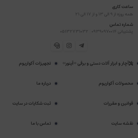
ساعت کاری
همه روزه از 9 الی 13 و از 17 الی 21
شماره تماس
|
پشتیبانی 09390970014
05132731032
آچار و ابزار آلات دستی و برقی <<آینور>>
تجهیزات آکواریوم
محصولات آکواریوم
درباره ما
قوانین و مقررات
ثبت شکایات در سایت
نقشه سایت
تماس با ما