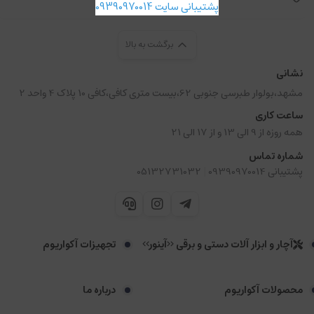
پشتیبانی سایت 09390970014
برگشت به بالا
نشانی
مشهد،بولوار طبرسی جنوبی 62،بیست متری کافی،کافی 10 پلاک 4 واحد 2
ساعت کاری
همه روزه از 9 الی 13 و از 17 الی 21
شماره تماس
|
پشتیبانی 09390970014
05132731032
آچار و ابزار آلات دستی و برقی <<آینور>>
تجهیزات آکواریوم
محصولات آکواریوم
درباره ما