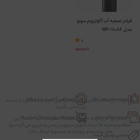
فیلتر تصفیه آب آکواریوم سوبو
مدل WP-1108F
5
ناموجود
ضمانت اصل بودن کالا
پاسخگویی آنلاین در اسرع وقت
در صورت نیاز به کد رهگیری مرسوله،پیگیری خرید و یا مشاوره با شماره
زیر تماس بگیرید.
ضمانت بازگشت وجه
تحویل اکسپرس در مراکز استان ها
مشتریان عزیز توجه داشته باشند که سفارشات ثبت شده از این
لحظه،پنجشنبه ۱۵ مرداد تحویل سرویس پستی و باربری می گردد،روز
های دوشنبه و چهارشنبه مجموعه ارسال ندارد.
تضمین بهترین قیمت