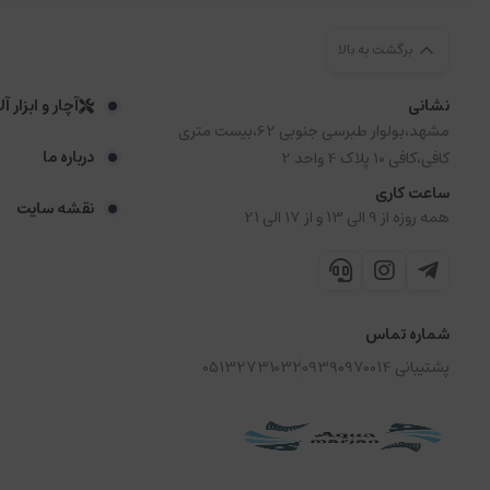
برگشت به بالا
نشانی
آچار و ابزار آ
مشهد،بولوار طبرسی جنوبی 62،بیست متری
درباره ما
کافی،کافی 10 پلاک 4 واحد 2
ساعت کاری
نقشه سایت
همه روزه از 9 الی 13 و از 17 الی 21
شماره تماس
پشتیبانی 09390970014
05132731032