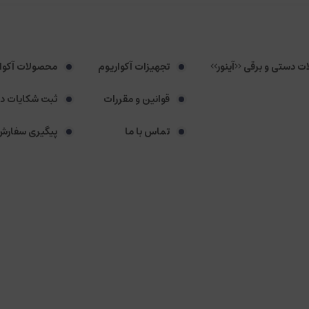
لات دستی و برقی <<آینور>>
تجهیزات آکواریوم
محصولات آکوا
قوانین و مقررات
ثبت شکایات د
تماس با ما
پیگیری سفارش