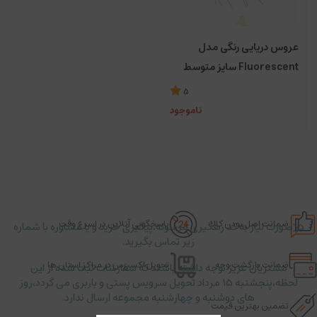
عروس دریایی رنگی مدل
Fluorescent سایز متوسط
5
ناموجود
ضمانت اصل بودن کالا
پاسخگویی آنلاین در اسرع وقت
در صورت نیاز به کد رهگیری مرسوله،پیگیری خرید و یا مشاوره با شماره
زیر تماس بگیرید.
ضمانت بازگشت وجه
تحویل اکسپرس در مراکز استان ها
مشتریان عزیز توجه داشته باشند که سفارشات ثبت شده از این
لحظه،پنجشنبه ۱۵ مرداد تحویل سرویس پستی و باربری می گردد،روز
های دوشنبه و چهارشنبه مجموعه ارسال ندارد.
تضمین بهترین قیمت