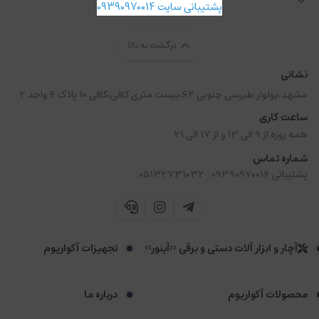
پشتیبانی سایت 09390970014
برگشت به بالا
نشانی
مشهد،بولوار طبرسی جنوبی 62،بیست متری کافی،کافی 10 پلاک 4 واحد 2
ساعت کاری
همه روزه از 9 الی 13 و از 17 الی 21
شماره تماس
|
پشتیبانی 09390970014
05132731032
آچار و ابزار آلات دستی و برقی <<آینور>>
تجهیزات آکواریوم
محصولات آکواریوم
درباره ما