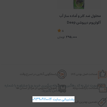
محلول ضد کلر و آماده ساز آب
آکواریوم دیپوشن Deep
Ocean
5
295,000
تومان
ضمانت اصل بودن کالا
پاسخگویی آنلاین در اسرع وقت
در صورت نیاز به کد رهگیری مرسوله،پیگیری خرید و یا مشاوره با شماره
ضمانت بازگشت وجه
تحویل اکسپرس در مراکز استان ها
زیر تماس بگیرید.
پشتیبانی سایت 09390970014
تضمین بهترین قیمت