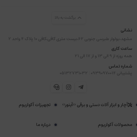
برگشت به بالا
نشانی
مشهد،بولوار طبرسی جنوبی 62،بیست متری کافی،کافی 10 پلاک 4 واحد 2
ساعت کاری
همه روزه از 9 الی 13 و از 17 الی 21
شماره تماس
|
پشتیبانی 09390970014
05132731032
آچار و ابزار آلات دستی و برقی <<آینور>>
تجهیزات آکواریوم
محصولات آکواریوم
درباره ما