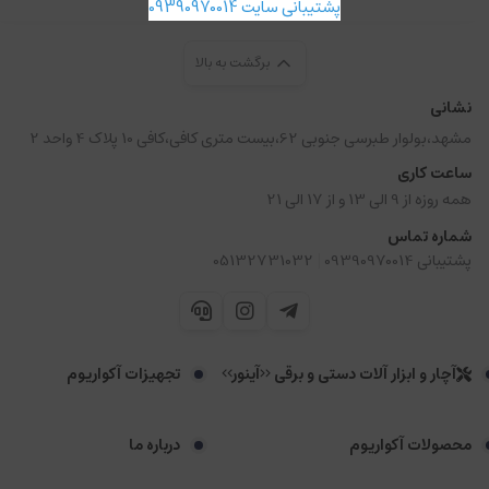
پشتیبانی سایت 09390970014
برگشت به بالا
نشانی
مشهد،بولوار طبرسی جنوبی 62،بیست متری کافی،کافی 10 پلاک 4 واحد 2
ساعت کاری
همه روزه از 9 الی 13 و از 17 الی 21
شماره تماس
|
پشتیبانی 09390970014
05132731032
آچار و ابزار آلات دستی و برقی <<آینور>>
تجهیزات آکواریوم
محصولات آکواریوم
درباره ما