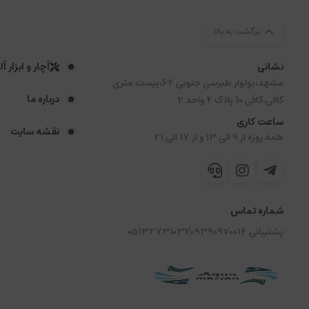
برگشت به بالا
نشانی
آچار و ابزار آ
مشهد،بولوار طبرسی جنوبی 62،بیست متری
درباره ما
کافی،کافی 10 پلاک 4 واحد 2
ساعت کاری
نقشه سایت
همه روزه از 9 الی 13 و از 17 الی 21
شماره تماس
پشتیبانی 09390970014
05132731032