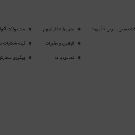
لات دستی و برقی <<آینور>>
تجهیزات آکواریوم
محصولات آکوا
قوانین و مقررات
ثبت شکایات د
تماس با ما
پیگیری سفارش