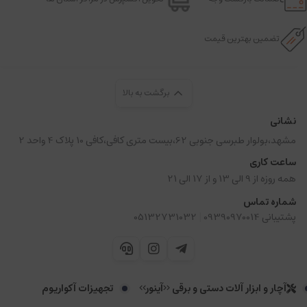
تضمین بهترین قیمت
برگشت به بالا
نشانی
مشهد،بولوار طبرسی جنوبی 62،بیست متری کافی،کافی 10 پلاک 4 واحد 2
ساعت کاری
همه روزه از 9 الی 13 و از 17 الی 21
شماره تماس
|
پشتیبانی 09390970014
05132731032
آچار و ابزار آلات دستی و برقی <<آینور>>
تجهیزات آکواریوم