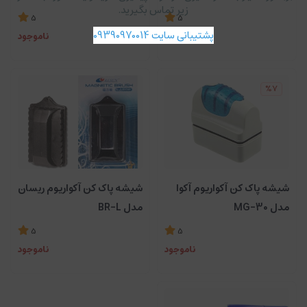
زیر تماس بگیرید.
5
5
پشتیبانی سایت 09390970014
ناموجود
ناموجود
%7
شیشه پاک کن آکواریوم آکوا
شیشه پاک کن آکواریوم ریسان
مدل MG-30
مدل BR-L
5
5
ناموجود
ناموجود