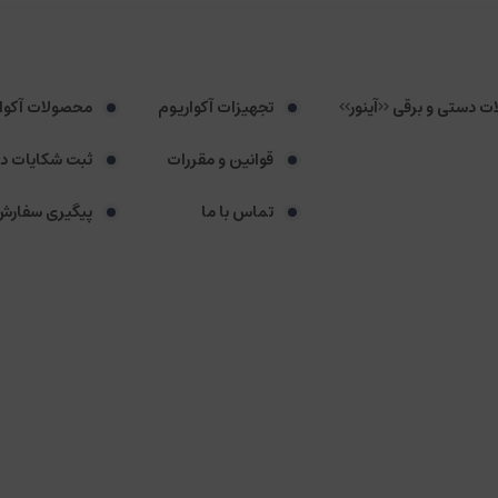
لات دستی و برقی <<آینور>>
تجهیزات آکواریوم
محصولات آکوا
قوانین و مقررات
ثبت شکایات د
تماس با ما
پیگیری سفارش