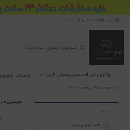
آچار و ابزار آلات دستی و برقی <<آینور>>
آچار و ابزار آلات دستی و برقی <<آینور>>
تجهیزات آکواریوم
برچسب‌ها
سیفون MAF001
جدیدترین ها
پر
فقط آیتم‌های موجود