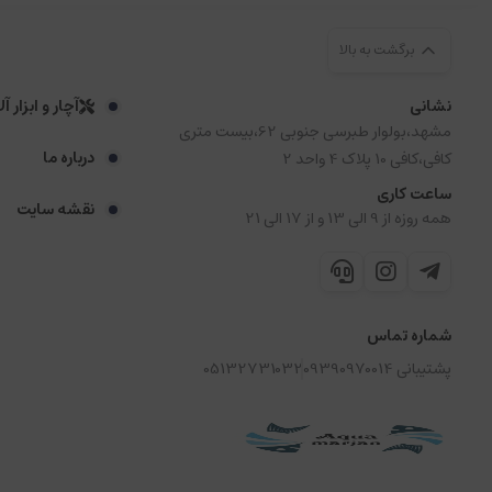
برگشت به بالا
نشانی
آچار و ابزار آ
مشهد،بولوار طبرسی جنوبی 62،بیست متری
درباره ما
کافی،کافی 10 پلاک 4 واحد 2
ساعت کاری
نقشه سایت
همه روزه از 9 الی 13 و از 17 الی 21
شماره تماس
پشتیبانی 09390970014
05132731032