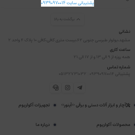
پشتیبانی سایت 09390970014
برگشت به بالا
نشانی
مشهد،بولوار طبرسی جنوبی 62،بیست متری کافی،کافی 10 پلاک 4 واحد 2
ساعت کاری
همه روزه از 9 الی 13 و از 17 الی 21
شماره تماس
|
پشتیبانی 09390970014
05132731032
آچار و ابزار آلات دستی و برقی <<آینور>>
تجهیزات آکواریوم
محصولات آکواریوم
درباره ما