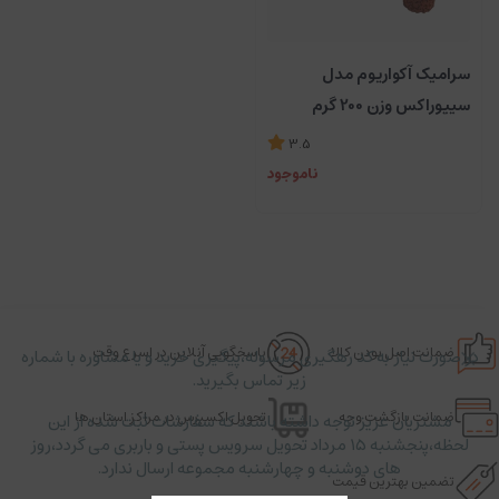
سرامیک آکواریوم مدل
سیپوراکس وزن 200 گرم
3.5
ناموجود
ضمانت اصل بودن کالا
پاسخگویی آنلاین در اسرع وقت
در صورت نیاز به کد رهگیری مرسوله،پیگیری خرید و یا مشاوره با شماره
زیر تماس بگیرید.
ضمانت بازگشت وجه
تحویل اکسپرس در مراکز استان ها
مشتریان عزیز توجه داشته باشند که سفارشات ثبت شده از این
لحظه،پنجشنبه ۱۵ مرداد تحویل سرویس پستی و باربری می گردد،روز
های دوشنبه و چهارشنبه مجموعه ارسال ندارد.
تضمین بهترین قیمت