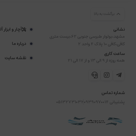
برگشت به بالا
نشانی
آچار و ابزار آ
مشهد،بولوار طبرسی جنوبی 62،بیست متری
درباره ما
کافی،کافی 10 پلاک 4 واحد 2
ساعت کاری
نقشه سایت
همه روزه از 9 الی 13 و از 17 الی 21
شماره تماس
پشتیبانی 09390970014
05132731032