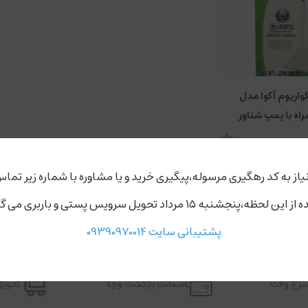
کواریوم آکوا مدل
5
1,150,000
تومان
یاز به کد رهگیری مرسوله،پیگیری خرید و یا مشاوره با شماره زیر تماس
ردد،روز های دوشنبه و چهارشنبه مجموعه ارسال ندارد.
پشتیبانی سایت 09390970014
اسرع وقت
ضمانت بازگشت وجه
تحویل