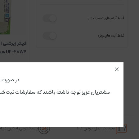
فقط آیتم‌های تخفیف دار
فقط آیتم‌های ویژه
فیلتر زیرشنی آ
UF-28WP همراه با پمپ شناور
در صورت ن
مشتریان عزیز توجه داشته باشند که سفارشات ثبت شده از این لحظه،پنجشنبه ۱۵ مرداد تحویل سرویس پستی و باربری می گ
ضمانت اصل بودن کالا
پاسخگویی آنلاین در 