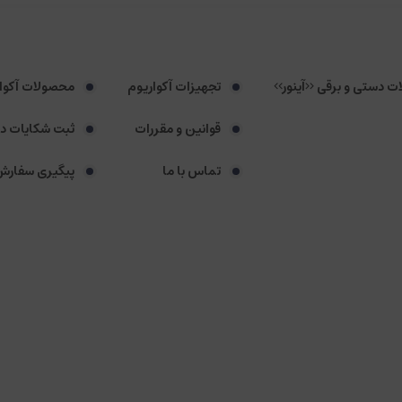
لات دستی و برقی <<آینور>>
تجهیزات آکواریوم
محصولات آکوا
قوانین و مقررات
ثبت شکایات د
تماس با ما
پیگیری سفارش