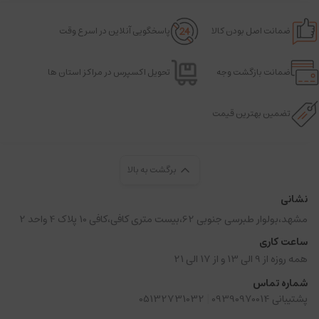
ضمانت اصل بودن کالا
پاسخگویی آنلاین در اسرع وقت
ضمانت بازگشت وجه
تحویل اکسپرس در مراکز استان ها
تضمین بهترین قیمت
برگشت به بالا
نشانی
مشهد،بولوار طبرسی جنوبی 62،بیست متری کافی،کافی 10 پلاک 4 واحد 2
ساعت کاری
همه روزه از 9 الی 13 و از 17 الی 21
شماره تماس
|
پشتیبانی 09390970014
05132731032