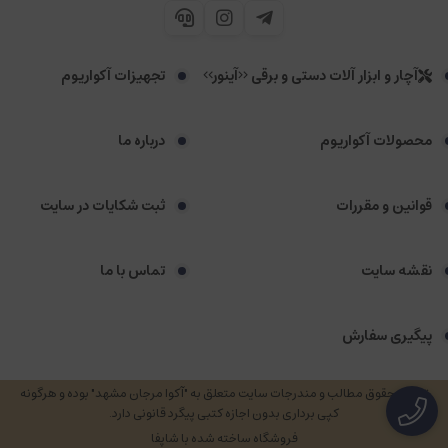
آچار و ابزار آلات دستی و برقی <<آینور>>
تجهیزات آکواریوم
محصولات آکواریوم
درباره ما
قوانین و مقررات
ثبت شکایات در سایت
نقشه سایت
تماس با ما
پیگیری سفارش
تمامی حقوق مطالب و مندرجات سایت متعلق به "آکوا مرجان مشهد" بوده و هرگونه
کپی برداری بدون اجازه کتبی پیگرد قانونی دارد.
فروشگاه ساخته شده با شاپفا