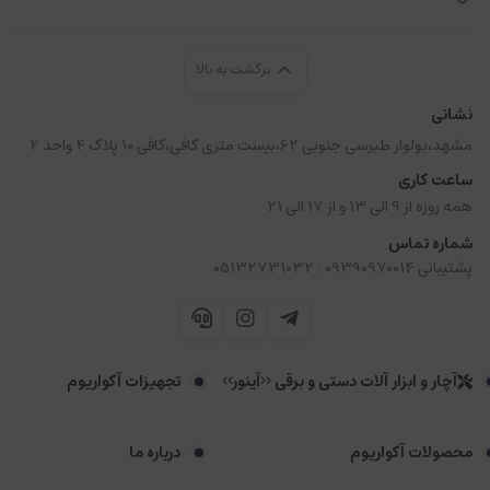
برگشت به بالا
نشانی
مشهد،بولوار طبرسی جنوبی 62،بیست متری کافی،کافی 10 پلاک 4 واحد 2
ساعت کاری
همه روزه از 9 الی 13 و از 17 الی 21
شماره تماس
|
پشتیبانی 09390970014
05132731032
آچار و ابزار آلات دستی و برقی <<آینور>>
تجهیزات آکواریوم
محصولات آکواریوم
درباره ما