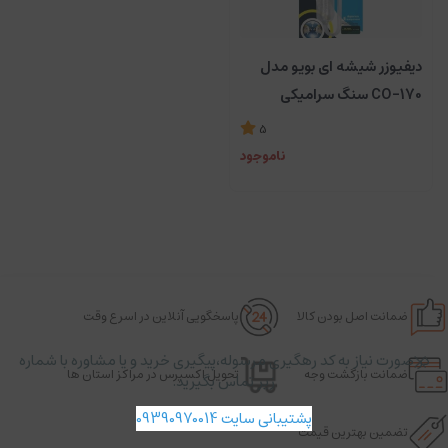
دیفیوزر شیشه ای بویو مدل
CO-170 سنگ سرامیکی
5
ناموجود
ضمانت اصل بودن کالا
پاسخگویی آنلاین در اسرع وقت
در صورت نیاز به کد رهگیری مرسوله،پیگیری خرید و یا مشاوره با شماره
ضمانت بازگشت وجه
تحویل اکسپرس در مراکز استان ها
زیر تماس بگیرید.
پشتیبانی سایت 09390970014
تضمین بهترین قیمت