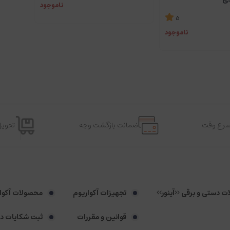
ناموجود
5
ناموجود
اسرع وقت
ضمانت بازگشت وجه
تحویل
لات دستی و برقی <<آینور>>
تجهیزات آکواریوم
محصولات آکوا
قوانین و مقررات
ثبت شکایات د