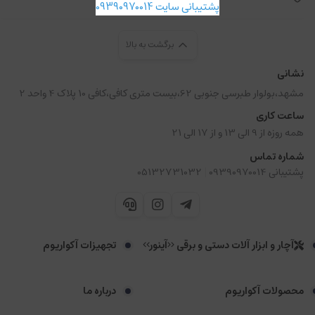
پشتیبانی سایت 09390970014
برگشت به بالا
نشانی
مشهد،بولوار طبرسی جنوبی 62،بیست متری کافی،کافی 10 پلاک 4 واحد 2
ساعت کاری
همه روزه از 9 الی 13 و از 17 الی 21
شماره تماس
|
پشتیبانی 09390970014
05132731032
آچار و ابزار آلات دستی و برقی <<آینور>>
تجهیزات آکواریوم
محصولات آکواریوم
درباره ما