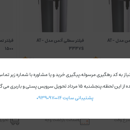
فیلتر سطلی آتمن مدل AT-
فیلتر سطلی آتمن مدل AT-
1500
3337S
3.5
5
ناموجود
به زودی
یاز به کد رهگیری مرسوله،پیگیری خرید و یا مشاوره با شماره زیر تماس
ردد،روز های دوشنبه و چهارشنبه مجموعه ارسال ندارد.
پشتیبانی سایت 09390970014
اسرع وقت
ضمانت بازگشت وجه
تحویل