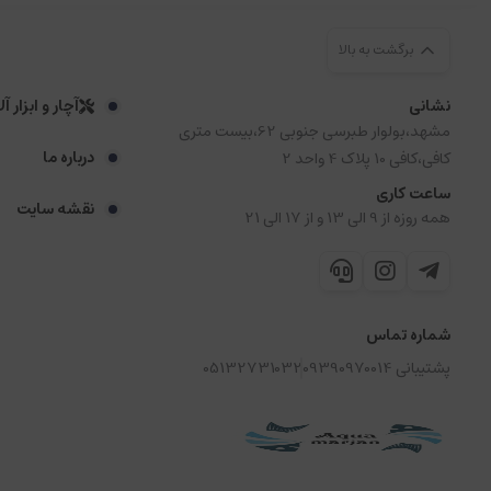
برگشت به بالا
نشانی
آچار و ابزار آ
مشهد،بولوار طبرسی جنوبی 62،بیست متری
درباره ما
کافی،کافی 10 پلاک 4 واحد 2
ساعت کاری
نقشه سایت
همه روزه از 9 الی 13 و از 17 الی 21
شماره تماس
پشتیبانی 09390970014
05132731032