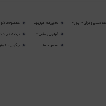
لات دستی و برقی <<آینور>>
تجهیزات آکواریوم
محصولات آکوا
قوانین و مقررات
ثبت شکایات د
تماس با ما
پیگیری سفارش