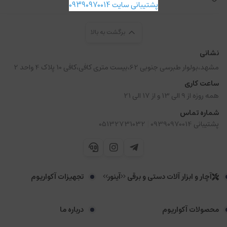
پشتیبانی سایت 09390970014
برگشت به بالا
نشانی
مشهد،بولوار طبرسی جنوبی 62،بیست متری کافی،کافی 10 پلاک 4 واحد 2
ساعت کاری
همه روزه از 9 الی 13 و از 17 الی 21
شماره تماس
|
پشتیبانی 09390970014
05132731032
آچار و ابزار آلات دستی و برقی <<آینور>>
تجهیزات آکواریوم
محصولات آکواریوم
درباره ما