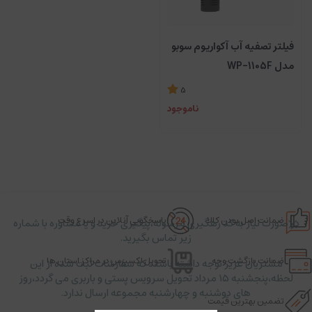
فیلتر تصفیه آب آکواریوم سوبو
مدل WP-1105F
5
ناموجود
ضمانت اصل بودن کالا
پاسخگویی آنلاین در اسرع وقت
در صورت نیاز به کد رهگیری مرسوله،پیگیری خرید و یا مشاوره با شماره
زیر تماس بگیرید.
ضمانت بازگشت وجه
تحویل اکسپرس در مراکز استان ها
مشتریان عزیز توجه داشته باشند که سفارشات ثبت شده از این
لحظه،پنجشنبه ۱۵ مرداد تحویل سرویس پستی و باربری می گردد،روز
های دوشنبه و چهارشنبه مجموعه ارسال ندارد.
تضمین بهترین قیمت