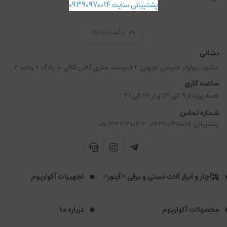
پشتیبانی سایت 09390970014
برگشت به بالا
نشانی
مشهد،بولوار طبرسی جنوبی 62،بیست متری کافی،کافی 10 پلاک 4 واحد 2
ساعت کاری
همه روزه از 9 الی 13 و از 17 الی 21
شماره تماس
|
پشتیبانی 09390970014
05132731032
آچار و ابزار آلات دستی و برقی <<آینور>>
تجهیزات آکواریوم
محصولات آکواریوم
درباره ما