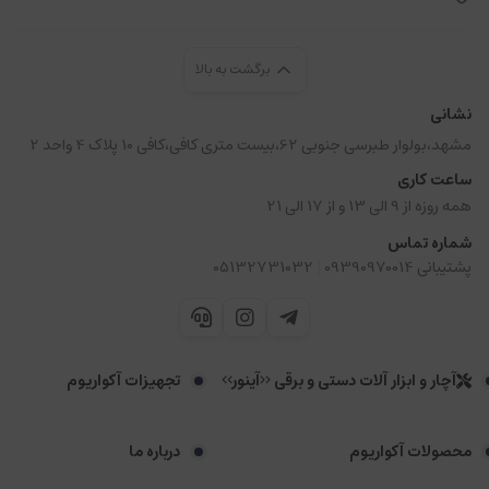
برگشت به بالا
نشانی
مشهد،بولوار طبرسی جنوبی 62،بیست متری کافی،کافی 10 پلاک 4 واحد 2
ساعت کاری
همه روزه از 9 الی 13 و از 17 الی 21
شماره تماس
|
پشتیبانی 09390970014
05132731032
آچار و ابزار آلات دستی و برقی <<آینور>>
تجهیزات آکواریوم
محصولات آکواریوم
درباره ما