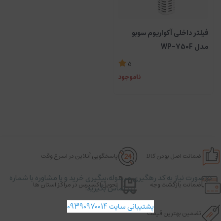
فیلتر داخلی آکواریوم سوبو
مدل WP-750F
5
ناموجود
ضمانت اصل بودن کالا
پاسخگویی آنلاین در اسرع وقت
در صورت نیاز به کد رهگیری مرسوله،پیگیری خرید و یا مشاوره با شماره
ضمانت بازگشت وجه
تحویل اکسپرس در مراکز استان ها
زیر تماس بگیرید.
پشتیبانی سایت 09390970014
تضمین بهترین قیمت