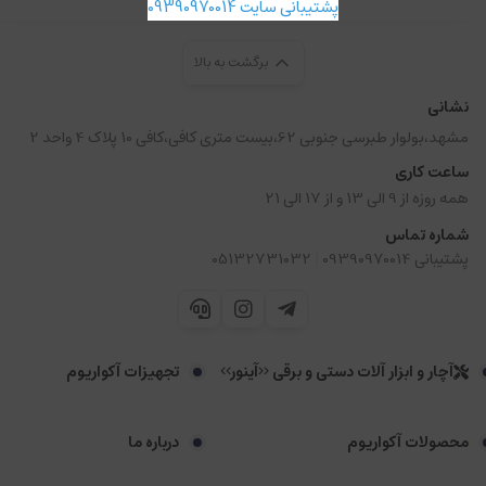
پشتیبانی سایت 09390970014
برگشت به بالا
نشانی
مشهد،بولوار طبرسی جنوبی 62،بیست متری کافی،کافی 10 پلاک 4 واحد 2
ساعت کاری
همه روزه از 9 الی 13 و از 17 الی 21
شماره تماس
|
پشتیبانی 09390970014
05132731032
آچار و ابزار آلات دستی و برقی <<آینور>>
تجهیزات آکواریوم
محصولات آکواریوم
درباره ما