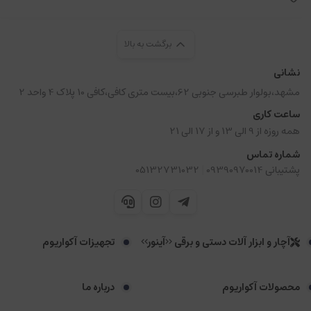
برگشت به بالا
نشانی
مشهد،بولوار طبرسی جنوبی 62،بیست متری کافی،کافی 10 پلاک 4 واحد 2
ساعت کاری
همه روزه از 9 الی 13 و از 17 الی 21
شماره تماس
|
پشتیبانی 09390970014
05132731032
آچار و ابزار آلات دستی و برقی <<آینور>>
تجهیزات آکواریوم
محصولات آکواریوم
درباره ما