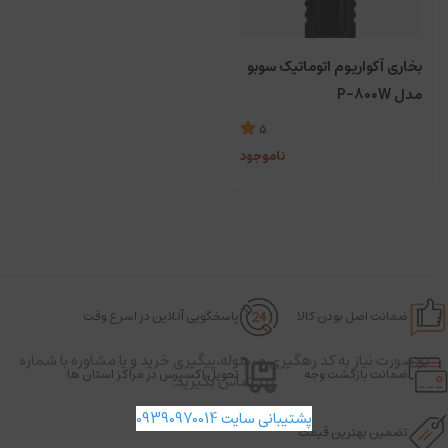
بخاری آکواریوم اتوماتیک سوبو
مدل P-800W
5
ناموجود
ضمانت اصل بودن کالا
پاسخگویی آنلاین در اسرع وقت
در صورت نیاز به کد رهگیری مرسوله،پیگیری خرید و یا مشاوره با شماره
ضمانت بازگشت وجه
تحویل اکسپرس در مراکز استان ها
زیر تماس بگیرید.
پشتیبانی سایت 09390970014
تضمین بهترین قیمت